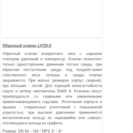
Обратный клапан LVCS-2
Обратный клапан возвратного типа с широким
спектром давлений и температур. Клапан позволяет
только однос­тороннее движение потока среды, при
обратном пос­туплении среды под воздействием
собственного веса затвора и среды клапан
закрывается. При малых разме­рах корпус сварной,
при больших - литой. Для хорошей износостойкости
седло и затвор наплавлены Stellit 6. Клапаны могут
производиться со сварными или замен­яемыми
привинчивающимися седлами. Уплотнение кор­пуса и
крышки - спиральные уплотнения с повышенной
упругостью, при высоких давлениях применяется
метал­лическое кольцо из нержавейки или самоуп­
лотняющиеся кольца из графита.
Размер: DN 50 - 150 / NPS 2" - 6"