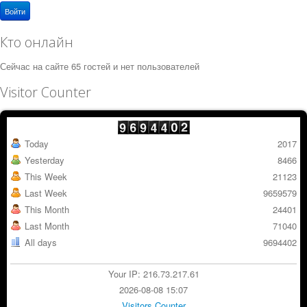
Войти
Кто онлайн
Сейчас на сайте 65 гостей и нет пользователей
Visitor Counter
Today
2017
Yesterday
8466
This Week
21123
Last Week
9659579
This Month
24401
Last Month
71040
All days
9694402
Your IP: 216.73.217.61
2026-08-08 15:07
Visitors Counter