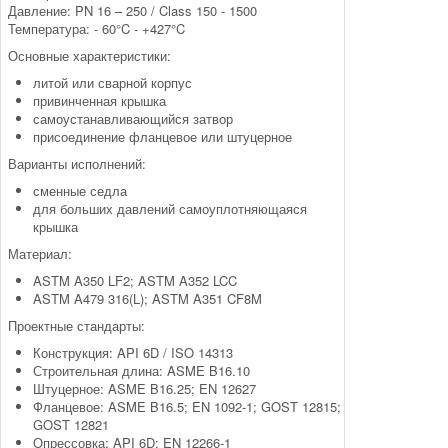
Давление: PN 16 – 250 / Class 150 - 1500
Температура: - 60°C - +427°C
Основные характеристики:
литой или сварной корпус
привинченная крышка
самоустанавливающийся затвор
присоединение фланцевое или штуцерное
Варианты исполнений:
сменные седла
для больших давлений самоуплотняющаяся
крышка
Материал:
ASTM A350 LF2; ASTM A352 LCC
ASTM A479 316(L); ASTM A351 CF8M
Проектные стандарты:
Конструкция: API 6D / ISO 14313
Строительная длина: ASME B16.10
Штуцерное: ASME B16.25; EN 12627
Фланцевое: ASME B16.5; EN 1092-1; GOST 12815;
GOST 12821
Опрессовка: API 6D; EN 12266-1