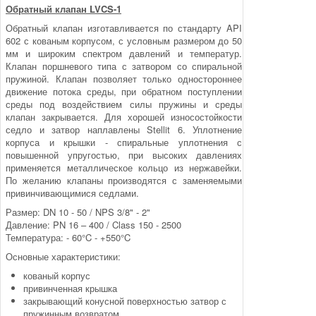
Обратный клапан LVCS-1
Обратный клапан изготавливается по стандарту API
602 с кованым корпусом, с условным размером до 50
мм и широким спектром давлений и температур.
Клапан пор­шневого типа с затвором со спиральной
пружиной. Кла­пан позволяет только одностороннее
движение потока среды, при обратном поступлении
среды под воз­дейст­вием силы пружины и среды
клапан закрывается. Для хорошей износостойкости
седло и затвор наплавлены Stellit 6. Уплотнение
корпуса и крышки - спиральные уп­лот­нения с
повышенной упругостью, при высоких дав­лениях
применяется металлическое кольцо из нержа­вейки.
По желанию клапаны производятся с замен­яемыми
привинчивающимися седлами.
Размер: DN 10 - 50 / NPS 3/8" - 2"
Давление: PN 16 – 400 / Class 150 - 2500
Температура: - 60°C - +550°C
Основные характеристики:
кованый корпус
привинченная крышка
закрывающий конусной поверхностью затвор с
пружинным возвратом