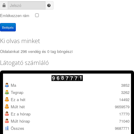
Jelszó
Emlékezzen rám
Belépés
Ki olvas minket
Oldalainkat 296 vendég és 0 tag böngészi
Látogató számláló
Ma
3852
Tegnap
3262
Ez a hét
14492
Múlt hét
9659579
Ez a hónap
17770
Múlt hónap
71040
Összes
9687771