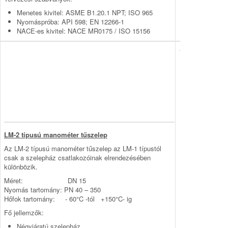
Menetes kivitel: ASME B1.20.1 NPT; ISO 965
Nyomáspróba: API 598; EN 12266-1
NACE-es kivitel: NACE MR0175 / ISO 15156
LM-2 típusú manométer tűszelep
Az LM-2 típusú manométer tűszelep az LM-1 típustól
csak a szelepház csatlakozóinak elrendezésében
különbözik.
Méret: DN 15
Nyomás tartomány: PN 40 – 350
Hőfok tartomány: - 60°C -tól +150°C- ig
Fő jellemzők:
Négyjáratú szelepház