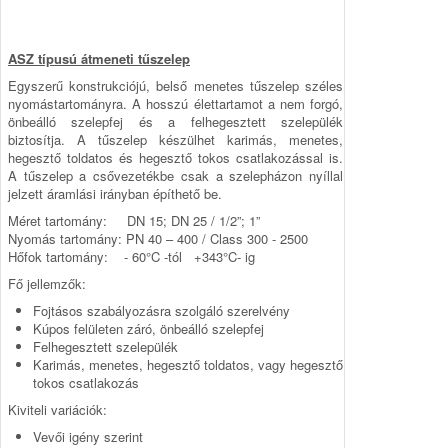
ASZ típusú átmeneti tűszelep
Egyszerű konstrukciójú, belső menetes tűszelep széles
nyo­más­tartományra. A hosszú élettartamot a nem forgó,
ön­beálló szelepfej és a felhegesztett szelepülék
biztosítja. A tű­szelep készülhet karimás, menetes,
hegesztő toldatos és hegesztő tokos csatlakozással is.
A tűszelep a csőve­ze­tékbe csak a szelepházon nyíllal
jelzett áramlási irányban épít­hető be.
Méret tartomány: DN 15; DN 25 / 1/2”; 1”
Nyomás tartomány: PN 40 – 400 / Class 300 - 2500
Hőfok tartomány: - 60°C -tól +343°C- ig
Fő jellemzők:
Fojtásos szabályozásra szolgáló szerelvény
Kúpos felületen záró, önbeálló szelepfej
Felhegesztett szelepülék
Karimás, menetes, hegesztő toldatos, vagy hegesztő
tokos csatlakozás
Kiviteli variációk:
Vevői igény szerint