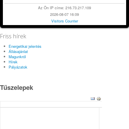
Az Ön IP címe: 216.73.217.109
2026-08-07 16:09
Visitors Counter
Friss hírek
Energetikai jelentés
Állásajánlat
Magunkról
Hírek
Pályázatok
Tűszelepek