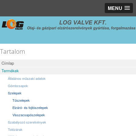
MENU
Tartalom
Címlap
Termékek
Általános műszaki adatok
Gömbcsapok
Szelepek
Tűszelepek
Elzáró- és fojtószelepek
Visszacsapószelepek
Szabályozó szerelvények
Tolózárak