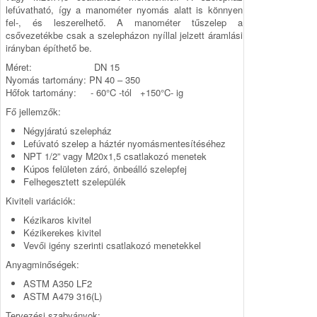
lefúvatható, így a manométer nyomás alatt is könnyen
fel-, és lesze­relhető. A manométer tűszelep a
csővezetékbe csak a sze­lep­házon nyíllal jelzett áramlási
irányban építhető be.
Méret: DN 15
Nyomás tartomány: PN 40 – 350
Hőfok tartomány: - 60°C -tól +150°C- ig
Fő jellemzők:
Négyjáratú szelepház
Lefúvató szelep a háztér nyomásmentesítéséhez
NPT 1/2” vagy M20x1,5 csatlakozó menetek
Kúpos felületen záró, önbeálló szelepfej
Felhegesztett szelepülék
Kiviteli variációk:
Kézikaros kivitel
Kézikerekes kivitel
Vevői igény szerinti csatlakozó menetekkel
Anyagminőségek:
ASTM A350 LF2
ASTM A479 316(L)
Tervezési szabványok: