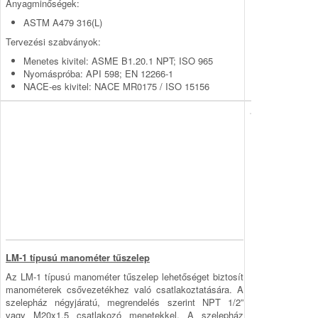
Anyagminőségek:
ASTM A479 316(L)
Tervezési szabványok:
Menetes kivitel: ASME B1.20.1 NPT; ISO 965
Nyomáspróba: API 598; EN 12266-1
NACE-es kivitel: NACE MR0175 / ISO 15156
LM-1 típusú manométer tűszelep
Az LM-1 típusú manométer tűszelep lehetőséget biztosít
manométerek csővezetékhez való csatlakoztatására. A
sze­lep­ház négyjáratú, megrendelés szerint NPT 1/2”
vagy M20x1,5 csatlakozó menetekkel. A szelepház