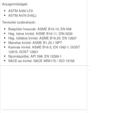
Anyagminőségek:
ASTM A350 LF2
ASTM A479 316(L)
Tervezési szabványok:
Beépítési hosszak: ASME B16.10; EN 558
Heg. tokos kivitel: ASME B16.11; DIN 3239
Heg. toldatos kivitel: ASME B16.25; EN 12627
Menetes kivitel: ASME B1.20.1 NPT
Karimás kivitel: ASME B16.5; EN 1092-1; GOST
12815; GOST 12821
Nyomáspróba: API 598; EN 12266-1
NACE-es kivitel: NACE MR0175 / ISO 15156