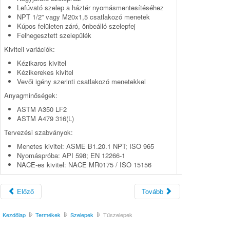
Lefúvató szelep a háztér nyomásmentesítéséhez
NPT 1/2” vagy M20x1,5 csatlakozó menetek
Kúpos felületen záró, önbeálló szelepfej
Felhegesztett szelepülék
Kiviteli variációk:
Kézikaros kivitel
Kézikerekes kivitel
Vevői igény szerinti csatlakozó menetekkel
Anyagminőségek:
ASTM A350 LF2
ASTM A479 316(L)
Tervezési szabványok:
Menetes kivitel: ASME B1.20.1 NPT; ISO 965
Nyomáspróba: API 598; EN 12266-1
NACE-es kivitel: NACE MR0175 / ISO 15156
Előző
Tovább
Kezdőlap
Termékek
Szelepek
Tűszelepek