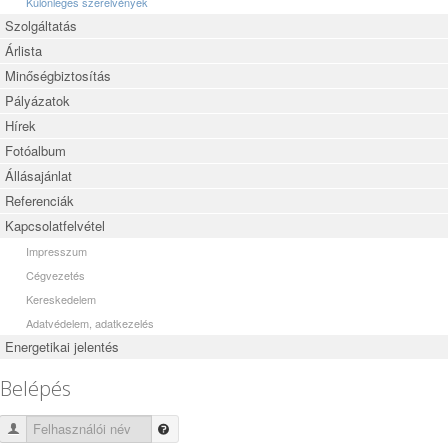
Különleges szerelvények
Szolgáltatás
Árlista
Minőségbiztosítás
Pályázatok
Hírek
Fotóalbum
Állásajánlat
Referenciák
Kapcsolatfelvétel
Impresszum
Cégvezetés
Kereskedelem
Adatvédelem, adatkezelés
Energetikai jelentés
Belépés
Felhasználói név