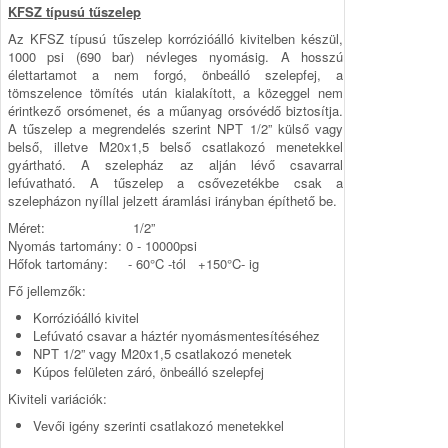
KFSZ típusú tűszelep
Az KFSZ típusú tűszelep korrózióálló kivitelben készül,
1000 psi (690 bar) névleges nyomásig. A hosszú
élettartamot a nem forgó, önbeálló szelepfej, a
tömszelence tömítés után kialakított, a közeggel nem
érintkező orsómenet, és a mű­anyag orsóvédő biztosítja.
A tűszelep a megrendelés szerint NPT 1/2” külső vagy
belső, illetve M20x1,5 belső csatlakozó menetekkel
gyártható. A szelepház az alján lévő csavarral
lefúvatható. A tűszelep a csővezetékbe csak a
szelepházon nyíllal jelzett áramlási irányban építhető be.
Méret: 1/2”
Nyomás tartomány: 0 - 10000psi
Hőfok tartomány: - 60°C -tól +150°C- ig
Fő jellemzők:
Korrózióálló kivitel
Lefúvató csavar a háztér nyomásmentesítéséhez
NPT 1/2” vagy M20x1,5 csatlakozó menetek
Kúpos felületen záró, önbeálló szelepfej
Kiviteli variációk:
Vevői igény szerinti csatlakozó menetekkel